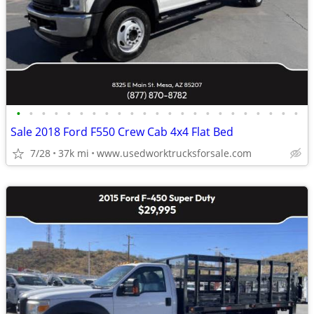
•
•
•
•
•
•
•
•
•
•
•
•
•
•
•
•
•
•
•
•
•
•
•
Sale 2018 Ford F550 Crew Cab 4x4 Flat Bed
7/28
37k mi
www.usedworktrucksforsale.com