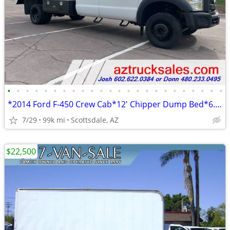
•
•
•
•
•
•
•
•
•
•
•
•
•
•
•
•
•
•
•
•
•
•
•
•
*2014 Ford F-450 Crew Cab*12' Chipper Dump Bed*6.8L V10 Engine, Auto
7/29
99k mi
Scottsdale, AZ
$22,500