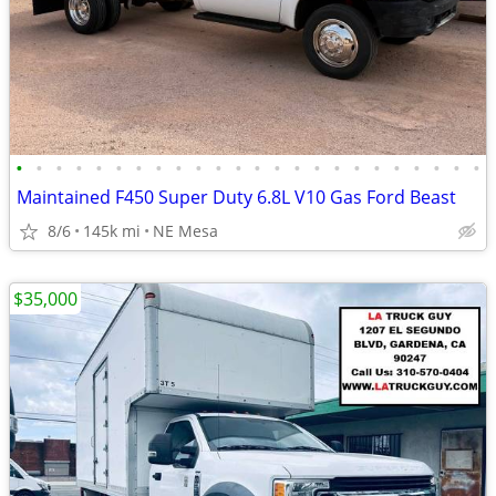
•
•
•
•
•
•
•
•
•
•
•
•
•
•
•
•
•
•
•
•
•
•
•
•
Maintained F450 Super Duty 6.8L V10 Gas Ford Beast
8/6
145k mi
NE Mesa
$35,000