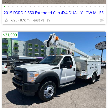
•
•
•
•
•
•
•
•
•
•
•
•
•
•
•
•
•
•
•
•
•
•
•
•
2015 FORD F-550 Extended Cab 4X4 DUALLY LOW MILES
7/25
87k mi
east valley
$31,999