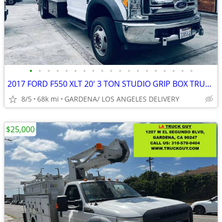
•
•
•
•
•
•
•
•
•
•
•
•
•
•
•
•
•
•
•
2017 FORD F550 XLT 20' 3 TON STUDIO GRIP BOX TRUCK 67K MILES LIFTGATE
8/5
68k mi
GARDENA/ LOS ANGELES DELIVERY
$25,000