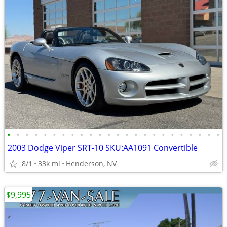
•
•
•
•
•
•
•
•
•
•
•
•
•
•
•
•
•
•
•
•
•
•
•
•
2003 Dodge Viper SRT-10 SKU:AA1091 Convertible
8/1
33k mi
Henderson, NV
$9,995