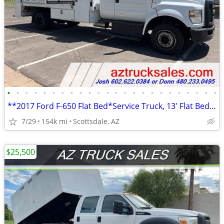
•
•
•
•
•
•
•
•
•
•
•
•
•
•
•
•
•
•
•
•
•
•
•
•
**2017 Ford F-650 Flat Bed*Service Truck, 13' Flat Bed*6.8L V10 Engi
7/29
154k mi
Scottsdale, AZ
$25,500