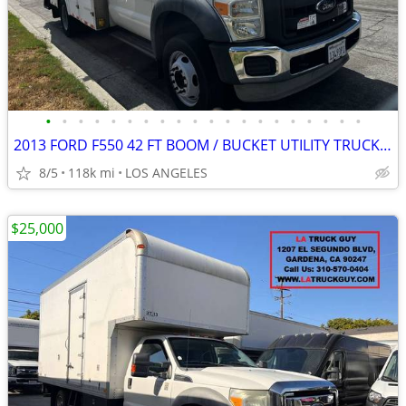
•
•
•
•
•
•
•
•
•
•
•
•
•
•
•
•
•
•
•
•
2013 FORD F550 42 FT BOOM / BUCKET UTILITY TRUCK 117K MILES GAS
8/5
118k mi
LOS ANGELES
$25,000