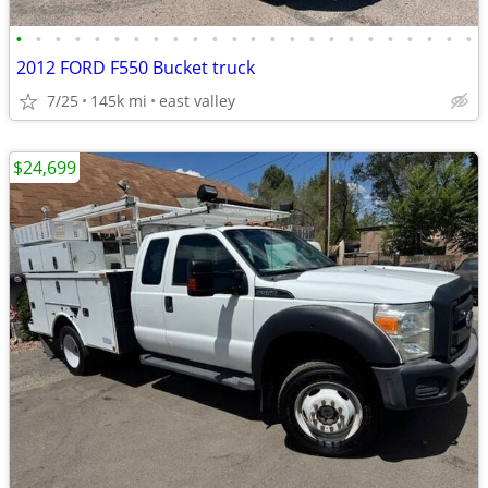
•
•
•
•
•
•
•
•
•
•
•
•
•
•
•
•
•
•
•
•
•
•
•
•
2012 FORD F550 Bucket truck
7/25
145k mi
east valley
$24,699