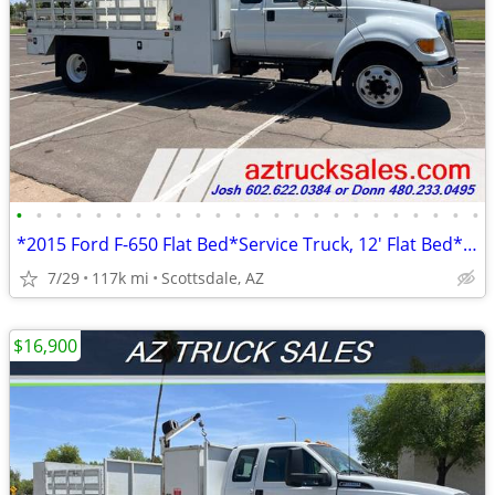
•
•
•
•
•
•
•
•
•
•
•
•
•
•
•
•
•
•
•
•
•
•
•
•
*2015 Ford F-650 Flat Bed*Service Truck, 12' Flat Bed*6.8L V10 Engin
7/29
117k mi
Scottsdale, AZ
$16,900