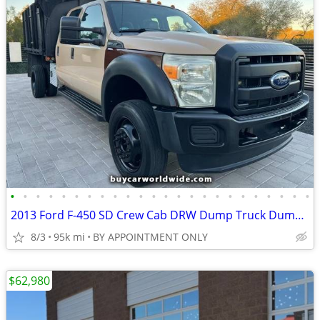
•
•
•
•
•
•
•
•
•
•
•
•
•
•
•
•
•
•
•
•
•
•
•
•
2013 Ford F-450 SD Crew Cab DRW Dump Truck Dump Truck
8/3
95k mi
BY APPOINTMENT ONLY
$62,980