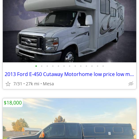
•
•
•
•
•
•
•
•
•
•
•
•
•
2013 Ford E-450 Cutaway Motorhome low price low miles
7/31
27k mi
Mesa
$18,000