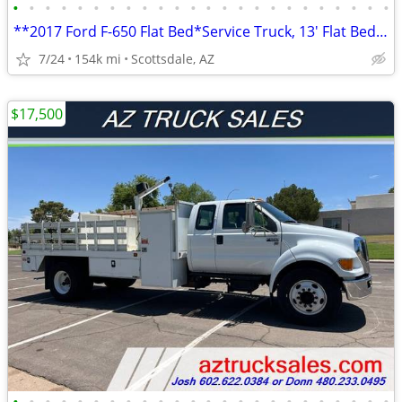
•
•
•
•
•
•
•
•
•
•
•
•
•
•
•
•
•
•
•
•
•
•
•
•
**2017 Ford F-650 Flat Bed*Service Truck, 13' Flat Bed*6.8L V10 Engi
7/24
154k mi
Scottsdale, AZ
$17,500