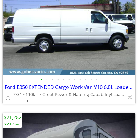
•
•
•
•
•
•
•
•
•
•
•
Ford E350 EXTENDED Cargo Work Van V10 6.8L Loaded 1-Ton Low Miles
7/31
110k
Great Power & Hauling Capability! Loaded 1-Ton
mi
$21,282
$650/mo