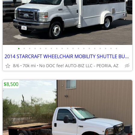
•
•
•
•
•
•
•
•
•
•
•
•
•
•
•
•
•
•
•
2014 STARCRAFT WHEELCHAIR MOBILITY SHUTTLE BUS w/ 69k miles
8/6
70k mi
No DOC fee! AUTO-BIZ LLC - PEORIA, AZ
$8,500