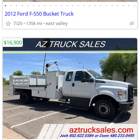
•
•
•
•
•
•
•
•
•
•
•
•
•
•
•
•
•
•
•
•
•
•
•
•
2012 Ford F-550 Bucket Truck
7/25
135k mi
east valley
$16,900