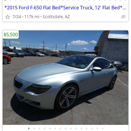
•
•
•
•
•
•
•
•
•
•
•
•
•
•
•
•
•
•
•
•
•
•
•
•
*2015 Ford F-650 Flat Bed*Service Truck, 12' Flat Bed*6.8L V10 Engin
7/24
117k mi
Scottsdale, AZ
$5,500
•
•
•
•
•
•
•
•
•
•
•
•
•
•
•