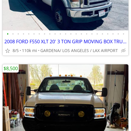
•
•
•
•
•
•
•
•
•
•
•
•
•
•
•
•
•
•
•
•
•
•
•
2008 FORD F550 XLT 20' 3 TON GRIP MOVING BOX TRUCK LARGE LIFTGATE
8/5
110k mi
GARDENA/ LOS ANGELES / LAX AIRPORT
$8,500