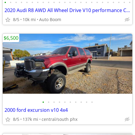
•
•
•
•
•
•
•
•
•
•
•
•
•
•
•
•
•
•
•
•
•
•
•
•
2020 Audi R8 AWD All Wheel Drive V10 performance Coupe
8/5
10k mi
Auto Boom
$6,500
•
•
•
•
•
•
•
•
•
•
2000 ford excursion v10 4x4
8/5
137k mi
central/south phx