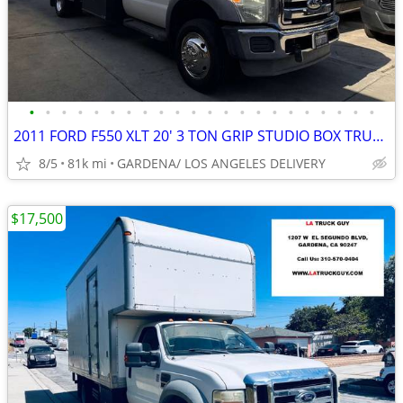
•
•
•
•
•
•
•
•
•
•
•
•
•
•
•
•
•
•
•
•
•
•
2011 FORD F550 XLT 20' 3 TON GRIP STUDIO BOX TRUCK LIFTGATE 81K MILES
8/5
81k mi
GARDENA/ LOS ANGELES DELIVERY
$17,500