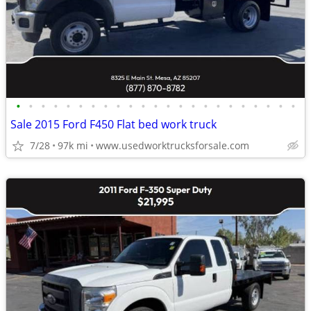
•
•
•
•
•
•
•
•
•
•
•
•
•
•
•
•
•
•
•
•
•
•
•
Sale 2015 Ford F450 Flat bed work truck
7/28
97k mi
www.usedworktrucksforsale.com