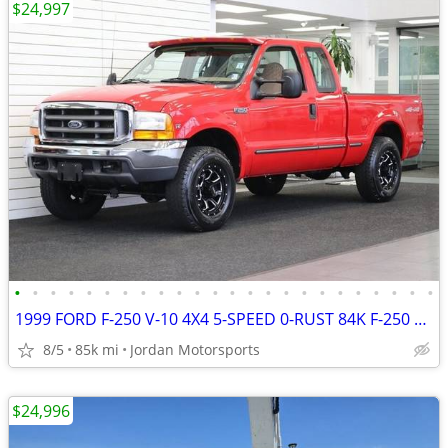
$24,997
•
•
•
•
•
•
•
•
•
•
•
•
•
•
•
•
•
•
•
•
•
•
•
•
1999 FORD F-250 V-10 4X4 5-SPEED 0-RUST 84K F-250 F350 2000 2001 2002
8/5
85k mi
Jordan Motorsports
$24,996