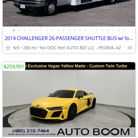
•
•
•
•
•
•
•
•
•
•
•
•
•
•
•
•
•
•
•
•
•
2014 CHALLENGER 26-PASSENGER SHUTTLE BUS w/ low miles
8/5
26k mi
No DOC fee! AUTO-BIZ LLC - PEORIA, AZ
$259,991