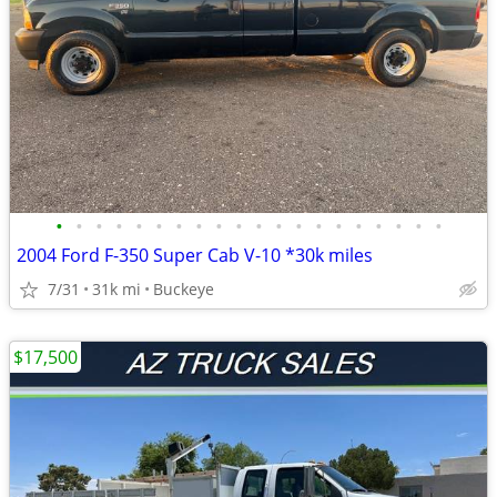
•
•
•
•
•
•
•
•
•
•
•
•
•
•
•
•
•
•
•
•
2004 Ford F-350 Super Cab V-10 *30k miles
7/31
31k mi
Buckeye
$17,500