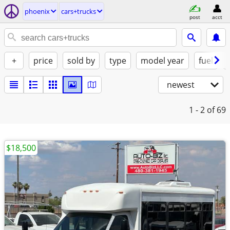
phoenix
cars+trucks
post
acct
+
price
sold by
type
model year
fuel
newest
1 - 2
of 69
$18,500