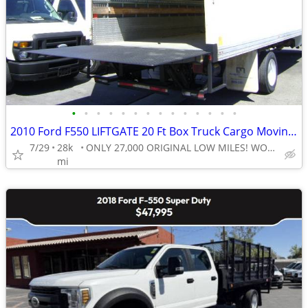
•
•
•
•
•
•
•
•
•
•
•
•
•
•
2010 Ford F550 LIFTGATE 20 Ft Box Truck Cargo Moving Van 1 Owner 27,000 MILES!
7/29
28k
ONLY 27,000 ORIGINAL LOW MILES! WOW LOW LOW MILES!
mi