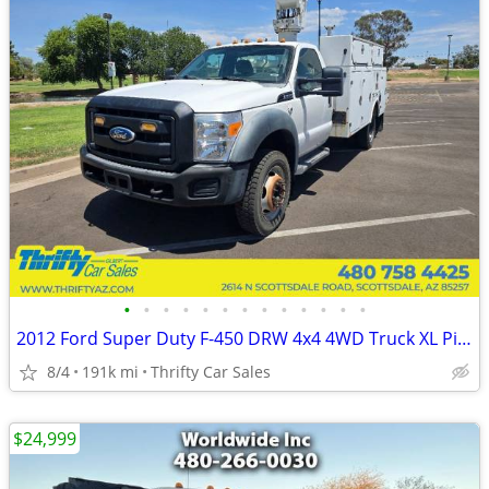
•
•
•
•
•
•
•
•
•
•
•
•
•
2012 Ford Super Duty F-450 DRW 4x4 4WD Truck XL Pickup
8/4
191k mi
Thrifty Car Sales
$24,999