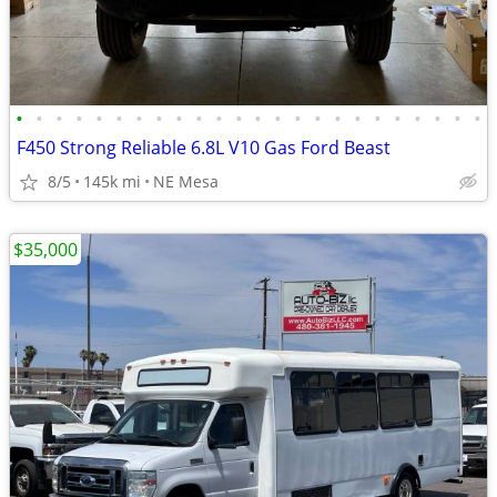
•
•
•
•
•
•
•
•
•
•
•
•
•
•
•
•
•
•
•
•
•
•
•
•
F450 Strong Reliable 6.8L V10 Gas Ford Beast
8/5
145k mi
NE Mesa
$35,000