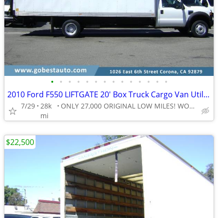
•
•
•
•
•
•
•
•
•
•
•
•
•
•
2010 Ford F550 LIFTGATE 20' Box Truck Cargo Van Utility Ex-Gov 27,000 MILES!
7/29
28k
ONLY 27,000 ORIGINAL LOW MILES! WOW LOW LOW MILES!
mi
$22,500