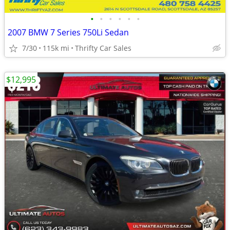
•
•
•
•
•
•
2007 BMW 7 Series 750Li Sedan
7/30
115k mi
Thrifty Car Sales
$12,995