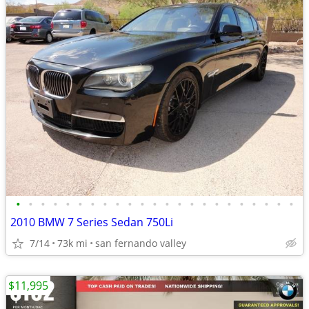
•
•
•
•
•
•
•
•
•
•
•
•
•
•
•
•
•
•
•
•
•
•
•
2010 BMW 7 Series Sedan 750Li
7/14
73k mi
san fernando valley
$11,995