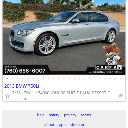
•
•
•
•
•
•
•
•
•
•
•
•
•
•
•
•
•
•
•
•
•
•
•
2013 BMW 750Li
7/28
79k
74990 JONI DR SUIT E PALM DESERT CA 92260
mi
help
safety
privacy
terms
about
app
sitemap