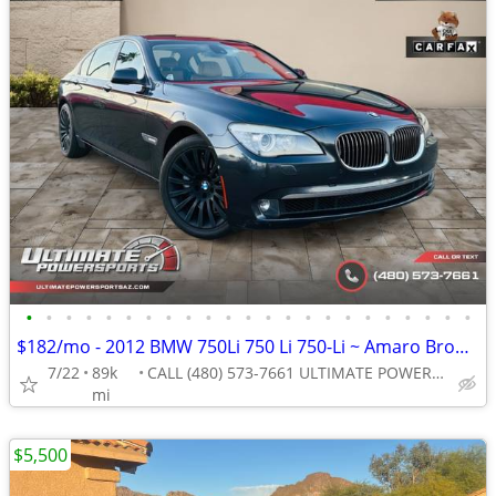
•
•
•
•
•
•
•
•
•
•
•
•
•
•
•
•
•
•
•
•
•
•
•
$182/mo - 2012 BMW 750Li 750 Li 750-Li ~ Amaro Brown Interior WE FINAN
7/22
89k
CALL (480) 573-7661 ULTIMATE POWERSPORTS
mi
$5,500