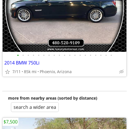
•
•
•
•
•
•
•
•
•
•
•
•
•
•
•
•
•
•
•
2014 BMW 750Li
7/11
85k mi
Phoenix, Arizona
more from nearby areas (sorted by distance)
search a wider area
$7,500