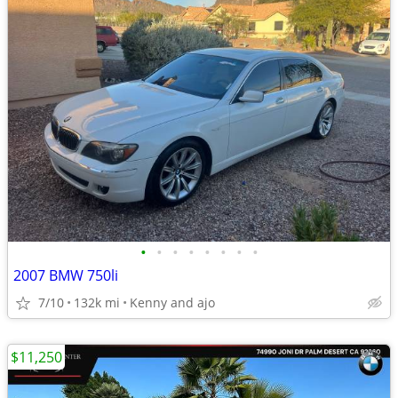
•
•
•
•
•
•
•
•
2007 BMW 750li
7/10
132k mi
Kenny and ajo
$11,250