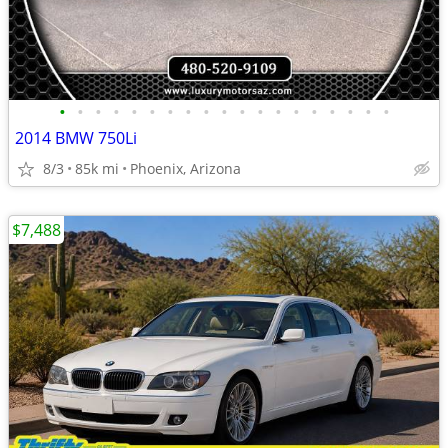
•
•
•
•
•
•
•
•
•
•
•
•
•
•
•
•
•
•
•
2014 BMW 750Li
8/3
85k mi
Phoenix, Arizona
$7,488