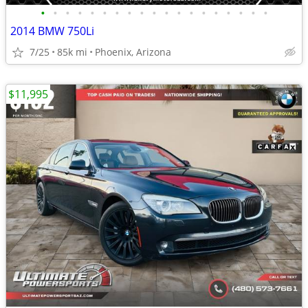
•
•
•
•
•
•
•
•
•
•
•
•
•
•
•
•
•
•
•
2014 BMW 750Li
7/25
85k mi
Phoenix, Arizona
$11,995