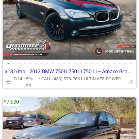
•
•
•
•
•
•
•
•
•
•
•
•
•
•
•
•
•
•
•
•
•
•
•
$182/mo - 2012 BMW 750Li 750 Li 750-Li ~ Amaro Brown Interior WE FINAN
7/14
89k
CALL (480) 573-7661 ULTIMATE POWERSPORTS
mi
$7,500