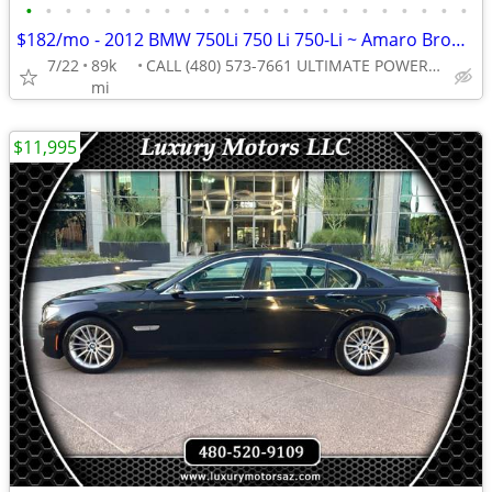
•
•
•
•
•
•
•
•
•
•
•
•
•
•
•
•
•
•
•
•
•
•
•
$182/mo - 2012 BMW 750Li 750 Li 750-Li ~ Amaro Brown Interior WE FINAN
7/22
89k
CALL (480) 573-7661 ULTIMATE POWERSPORTS
mi
$11,995