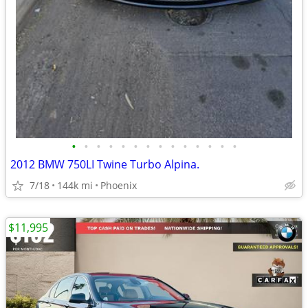
•
•
•
•
•
•
•
•
•
•
•
•
•
•
2012 BMW 750LI Twine Turbo Alpina.
7/18
144k mi
Phoenix
$11,995