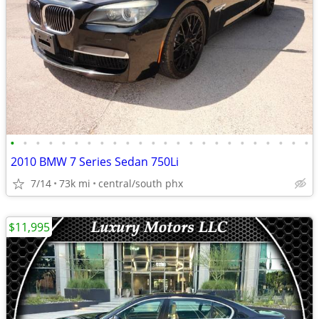
•
•
•
•
•
•
•
•
•
•
•
•
•
•
•
•
•
•
•
•
•
•
•
•
2010 BMW 7 Series Sedan 750Li
7/14
73k mi
central/south phx
$11,995