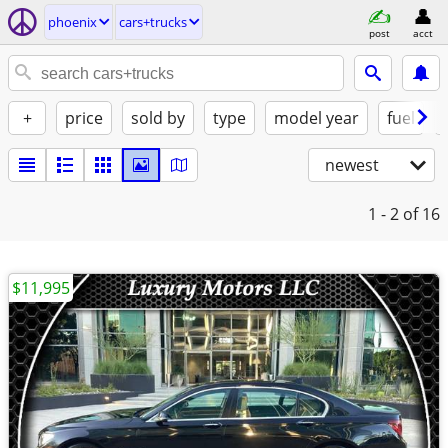
phoenix
cars+trucks
post
acct
+
price
sold by
type
model year
fuel
newest
1 - 2
of 16
$11,995