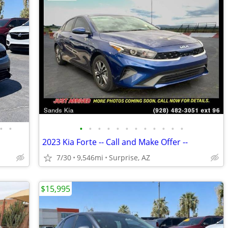
•
•
•
•
•
•
•
•
•
•
•
•
•
•
2023 Kia Forte -- Call and Make Offer --
7/30
9,546mi
Surprise, AZ
$15,995