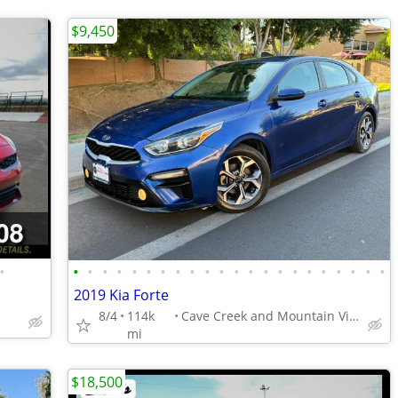
$9,450
•
•
•
•
•
•
•
•
•
•
•
•
•
•
•
•
•
•
•
•
•
•
•
2019 Kia Forte
8/4
114k
Cave Creek and Mountain View
mi
$18,500