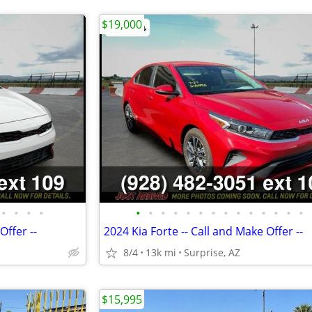
$19,000
•
•
•
•
•
•
•
•
•
•
•
•
•
•
•
•
•
•
Offer --
2024 Kia Forte -- Call and Make Offer --
8/4
13k mi
Surprise, AZ
$15,995