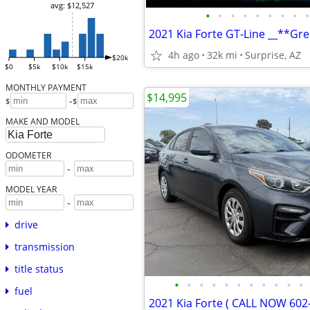
avg: $12,527
•
•
•
•
•
•
•
•
•
2021 Kia Forte GT-Line __**Gre
4h ago
32k mi
Surprise, AZ
$20k
$0
$5k
$10k
$15k
MONTHLY PAYMENT
$14,995
-
$
$
MAKE AND MODEL
ODOMETER
-
MODEL YEAR
-
drive
transmission
title status
•
•
•
•
•
•
•
•
•
•
•
fuel
2021 Kia Forte ( CALL NOW 602