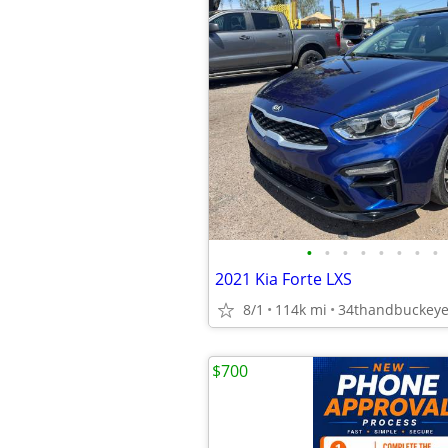
•
•
•
•
•
•
•
•
2021 Kia Forte LXS
8/1
114k mi
34thandbuckey
$700