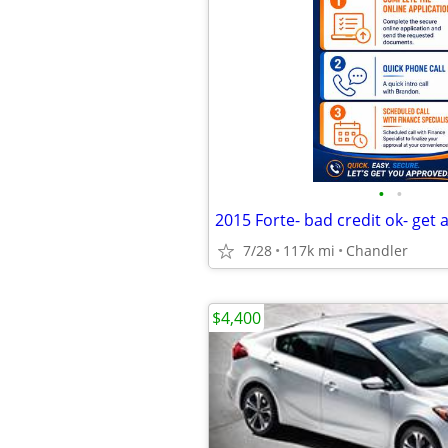
•
•
7/28
117k mi
Chandler
$4,400