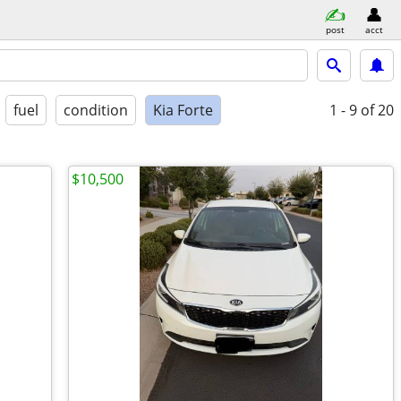
post
acct
fuel
condition
Kia Forte
1 - 9
of 20
$10,500