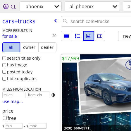
CL
phoenix
all phoenix
a
cars+trucks
MORE RESULTS IN
new
for sale
20
all
owner
dealer
search titles only
$17,999
has image
posted today
hide duplicates
MILES FROM LOCATION

use map...
price
free
$
– $