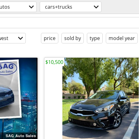
utos
cars+trucks
est
price
sold by
type
model year
$10,500