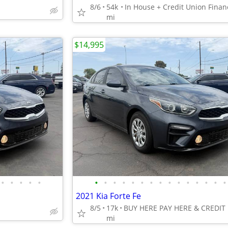
8/6
54k
mi
$14,995
•
•
•
•
•
•
•
•
•
•
•
•
•
•
•
•
•
•
•
•
2021 Kia Forte Fe
8/5
17k
mi