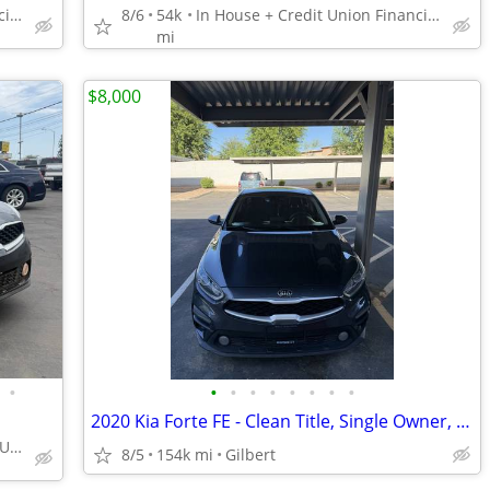
In House + Credit Union Financing Available! 480 707 7984
8/6
54k
In House + Credit Union Financing Available! 480 707 7984
mi
$8,000
•
•
•
•
•
•
•
•
•
2020 Kia Forte FE - Clean Title, Single Owner, Non-Smoke
BUY HERE PAY HERE & CREDIT UNION FINANCE CALL 928-750-2502
8/5
154k mi
Gilbert