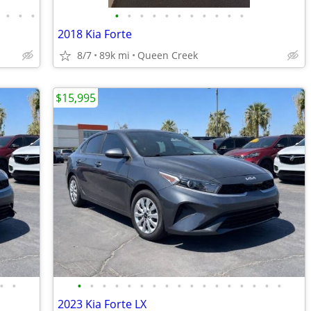
•
•
•
•
•
•
•
•
•
•
•
•
•
•
2018 Kia Forte
8/7
89k mi
Queen Creek
$15,995
•
•
•
•
•
•
•
•
•
•
•
•
•
•
•
•
•
•
•
2023 Kia Forte LX