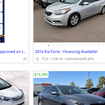
•
•
•
•
•
•
•
•
•
•
•
•
•
•
2015 Forte- bad credit ok- get approved on the phone!
2016 Kia Forte - Financing Available!
7/23
112k mi
central/south phx
$15,995