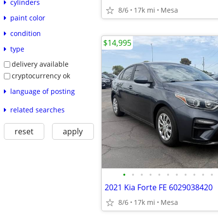
cylinders
8/6
17k mi
Mesa
paint color
condition
$14,995
type
delivery available
cryptocurrency ok
language of posting
related searches
reset
apply
•
•
•
•
•
•
•
•
•
•
•
2021 Kia Forte FE 6029038420
8/6
17k mi
Mesa