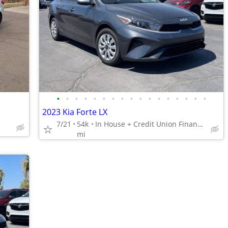
•
•
•
•
•
•
•
•
•
•
•
•
•
•
•
•
•
2023 Kia Forte LX
7/21
54k
In House + Credit Union Financing Available! 480 707 7984
mi