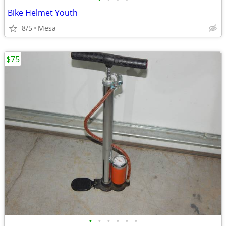
Bike Helmet Youth
8/5
Mesa
$75
•
•
•
•
•
•