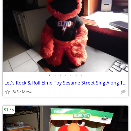
•
•
•
•
•
•
•
Let's Rock & Roll Elmo Toy Sesame Street Sing Along Talking
8/5
Mesa
$175