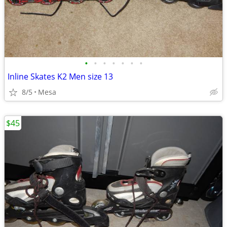
•
•
•
•
•
•
•
Inline Skates K2 Men size 13
8/5
Mesa
$45