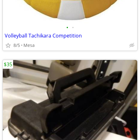
•
•
Volleyball Tachikara Competition
8/5
Mesa
$35