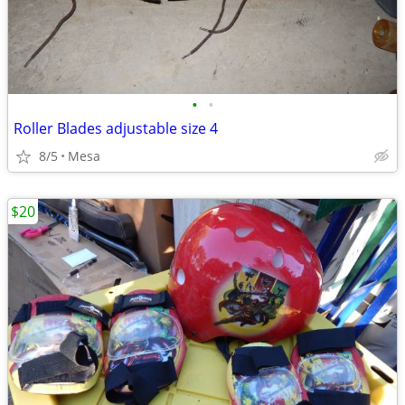
•
•
Roller Blades adjustable size 4
8/5
Mesa
$20