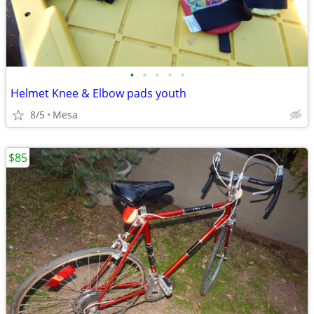
•
•
•
•
•
Helmet Knee & Elbow pads youth
8/5
Mesa
$85