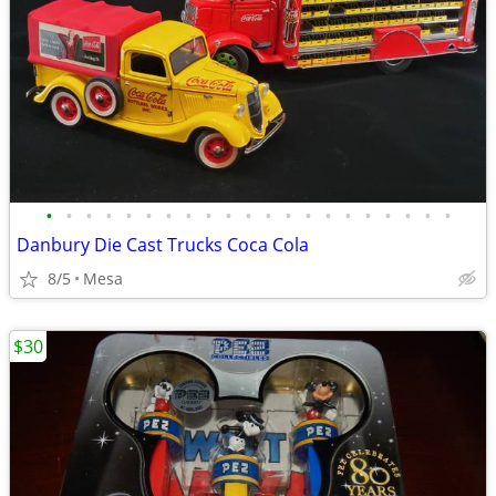
•
•
•
•
•
•
•
•
•
•
•
•
•
•
•
•
•
•
•
•
•
Danbury Die Cast Trucks Coca Cola
8/5
Mesa
$30