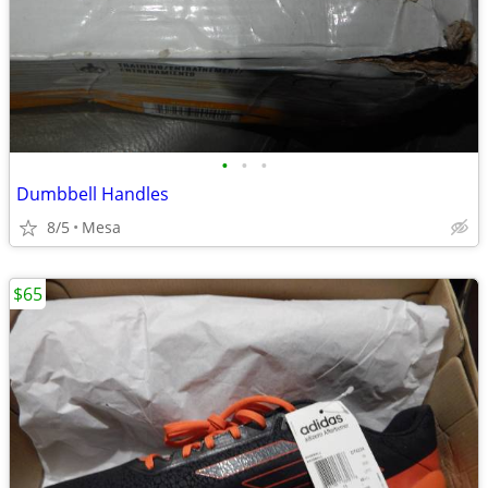
•
•
•
Dumbbell Handles
8/5
Mesa
$65