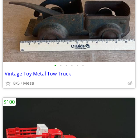
•
•
•
•
•
•
Vintage Toy Metal Tow Truck
8/5
Mesa
$100