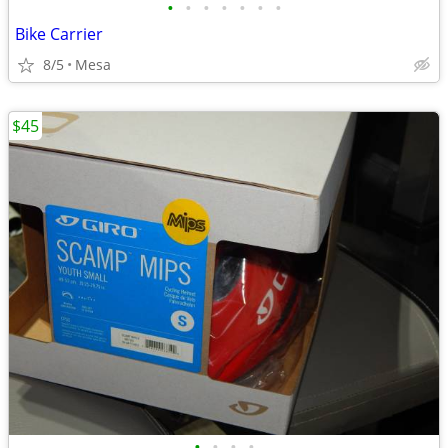
•
•
•
•
•
•
•
Bike Carrier
8/5
Mesa
$45
•
•
•
•