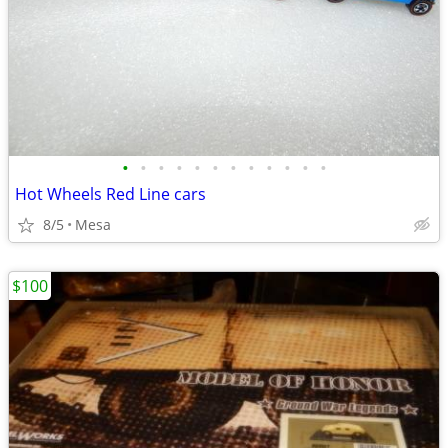
•
•
•
•
•
•
•
•
•
•
•
•
Hot Wheels Red Line cars
8/5
Mesa
$100