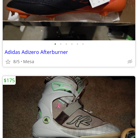
•
•
•
•
•
•
Adidas Adizero Afterburner
8/5
Mesa
$175