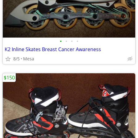
•
•
•
•
K2 Inline Skates Breast Cancer Awareness
8/5
Mesa
$150