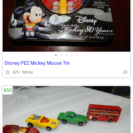
•
•
•
•
•
Disney PEZ Mickey Mouse Tin
8/5
Mesa
$50