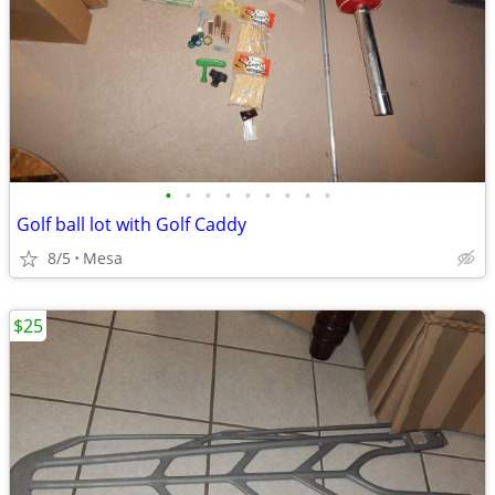
•
•
•
•
•
•
•
•
•
Golf ball lot with Golf Caddy
8/5
Mesa
$25