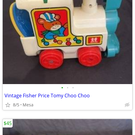
•
•
•
Vintage Fisher Price Tomy Choo Choo
8/5
Mesa
$45