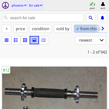
phoenix
for sale
post
acct
+
price
condition
sold by
✓ from this seller
newest
1 - 2
of 942
$12