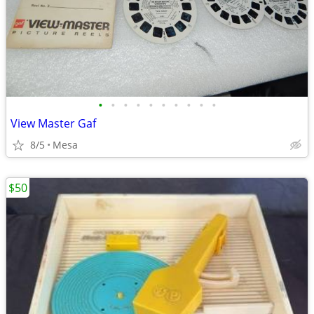
•
•
•
•
•
•
•
•
•
•
View Master Gaf
8/5
Mesa
$50