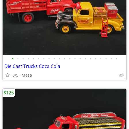
•
•
•
•
•
•
•
•
•
•
•
•
•
•
•
•
•
•
•
•
•
Die Cast Trucks Coca Cola
8/5
Mesa
$125