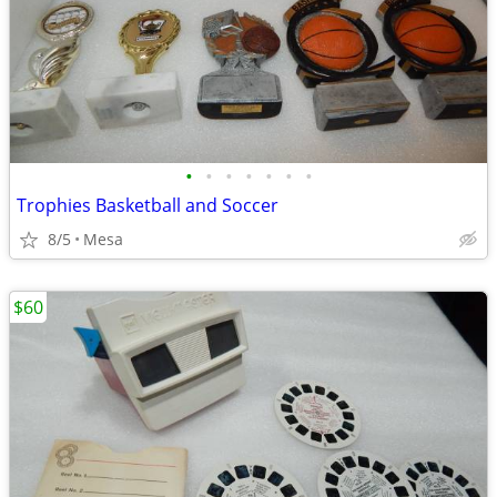
•
•
•
•
•
•
•
Trophies Basketball and Soccer
8/5
Mesa
$60