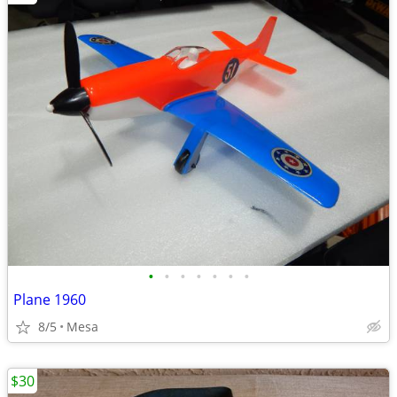
•
•
•
•
•
•
•
Plane 1960
8/5
Mesa
$30