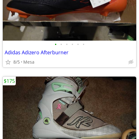
•
•
•
•
•
•
Adidas Adizero Afterburner
8/5
Mesa
$175