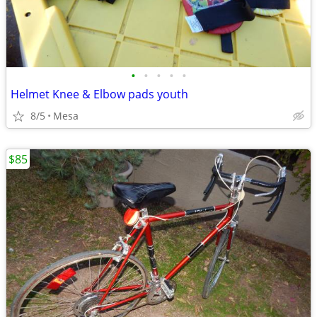
•
•
•
•
•
Helmet Knee & Elbow pads youth
8/5
Mesa
$85