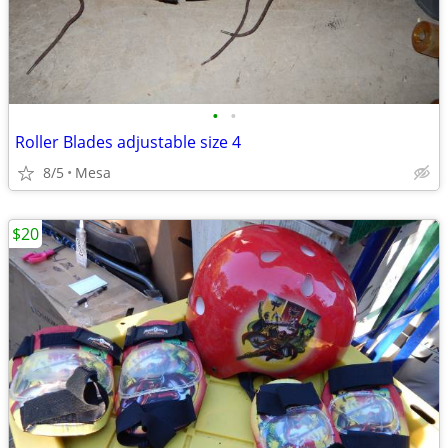
•
•
Roller Blades adjustable size 4
8/5
Mesa
$20