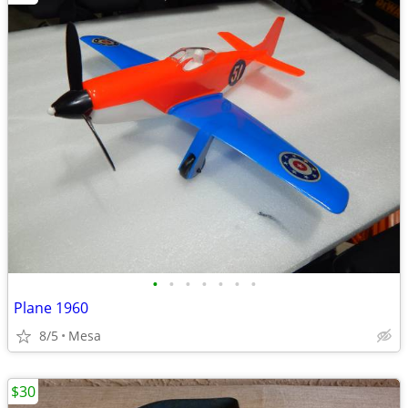
•
•
•
•
•
•
•
Plane 1960
8/5
Mesa
$30