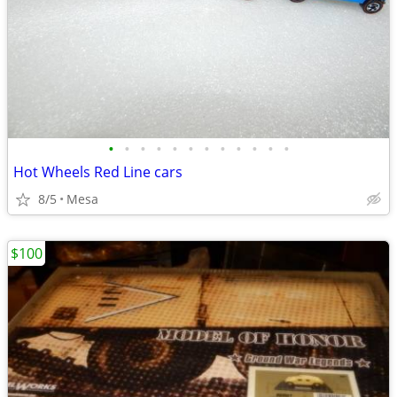
•
•
•
•
•
•
•
•
•
•
•
•
Hot Wheels Red Line cars
8/5
Mesa
$100