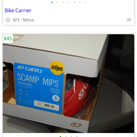
•
•
•
•
•
•
•
Bike Carrier
8/5
Mesa
$45
•
•
•
•