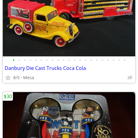
•
•
•
•
•
•
•
•
•
•
•
•
•
•
•
•
•
•
•
•
•
Danbury Die Cast Trucks Coca Cola
8/5
Mesa
$30