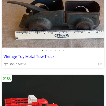
•
•
•
•
•
•
Vintage Toy Metal Tow Truck
8/5
Mesa
$100