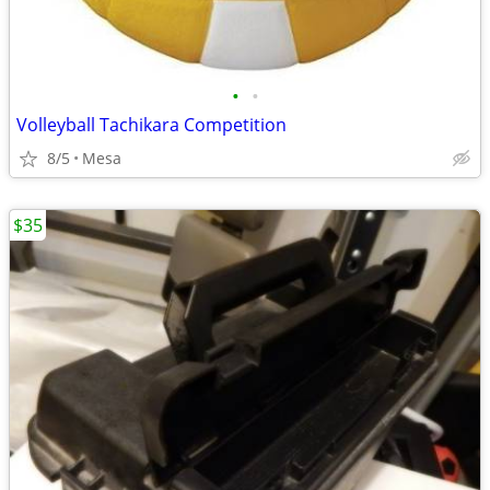
•
•
Volleyball Tachikara Competition
8/5
Mesa
$35