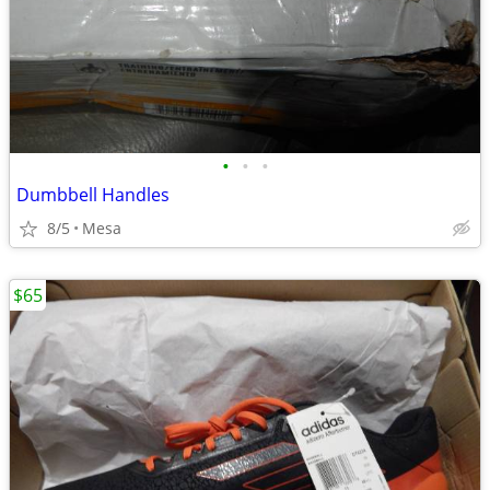
•
•
•
Dumbbell Handles
8/5
Mesa
$65