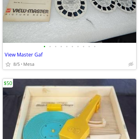
•
•
•
•
•
•
•
•
•
•
View Master Gaf
8/5
Mesa
$50