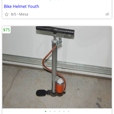
Bike Helmet Youth
8/5
Mesa
$75
•
•
•
•
•
•