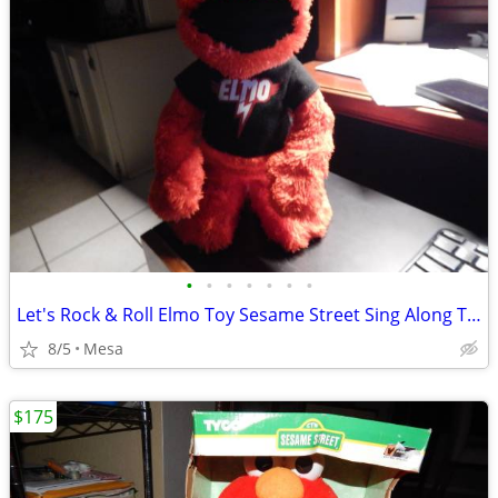
•
•
•
•
•
•
•
Let's Rock & Roll Elmo Toy Sesame Street Sing Along Talking
8/5
Mesa
$175