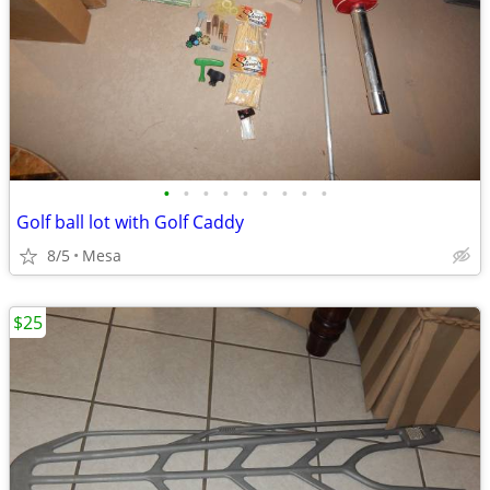
•
•
•
•
•
•
•
•
•
Golf ball lot with Golf Caddy
8/5
Mesa
$25