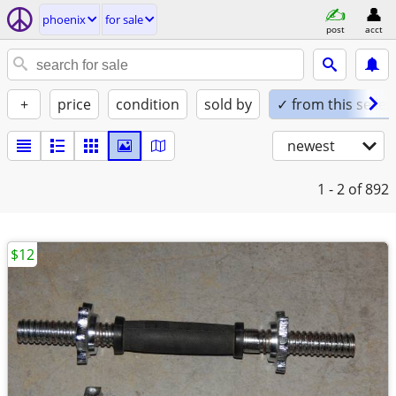
phoenix
for sale
post
acct
+
price
condition
sold by
✓ from this seller
newest
1 - 2
of 892
$12