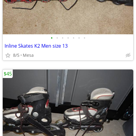
•
•
•
•
•
•
•
Inline Skates K2 Men size 13
8/5
Mesa
$45