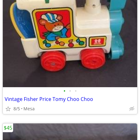
•
•
•
Vintage Fisher Price Tomy Choo Choo
8/5
Mesa
$45