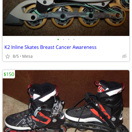
•
•
•
•
K2 Inline Skates Breast Cancer Awareness
8/5
Mesa
$150