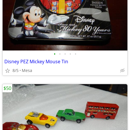
•
•
•
•
•
Disney PEZ Mickey Mouse Tin
8/5
Mesa
$50