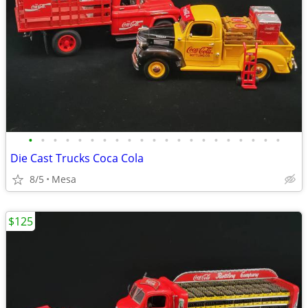
•
•
•
•
•
•
•
•
•
•
•
•
•
•
•
•
•
•
•
•
•
Die Cast Trucks Coca Cola
8/5
Mesa
$125