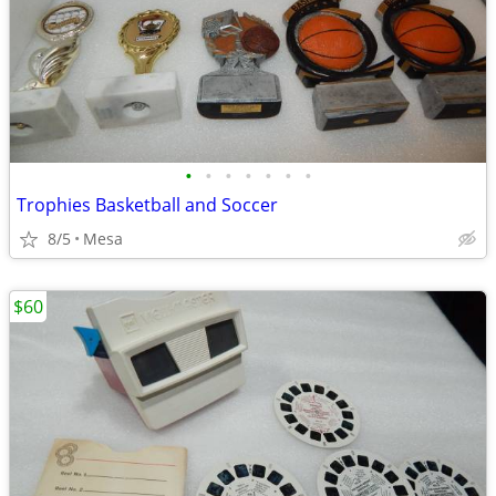
•
•
•
•
•
•
•
Trophies Basketball and Soccer
8/5
Mesa
$60