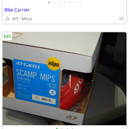
•
•
•
•
•
•
•
Bike Carrier
8/5
Mesa
$45
•
•
•
•