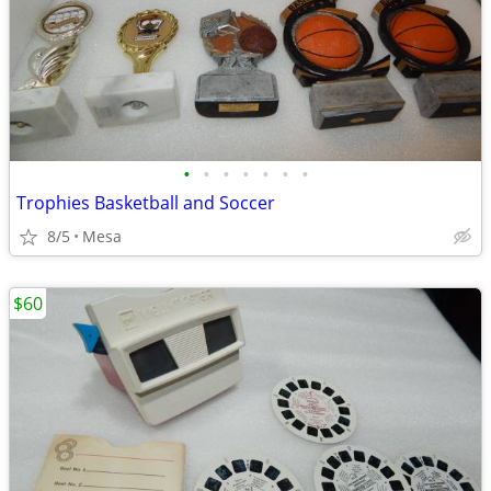
•
•
•
•
•
•
•
Trophies Basketball and Soccer
8/5
Mesa
$60