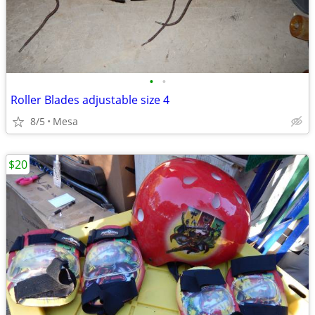
•
•
Roller Blades adjustable size 4
8/5
Mesa
$20