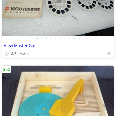
•
•
•
•
•
•
•
•
•
•
View Master Gaf
8/5
Mesa
$50