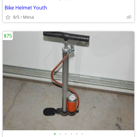
Bike Helmet Youth
8/5
Mesa
$75
•
•
•
•
•
•