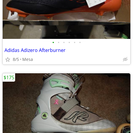
•
•
•
•
•
•
Adidas Adizero Afterburner
8/5
Mesa
$175