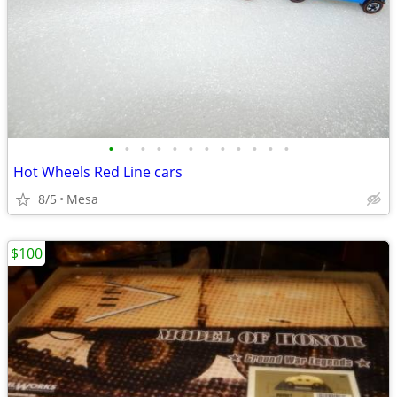
•
•
•
•
•
•
•
•
•
•
•
•
Hot Wheels Red Line cars
8/5
Mesa
$100