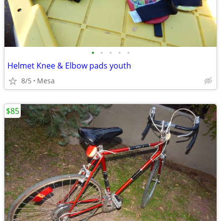
•
•
•
•
•
Helmet Knee & Elbow pads youth
8/5
Mesa
$85