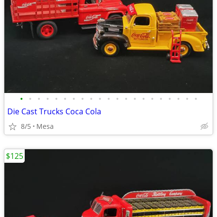
•
•
•
•
•
•
•
•
•
•
•
•
•
•
•
•
•
•
•
•
•
Die Cast Trucks Coca Cola
8/5
Mesa
$125