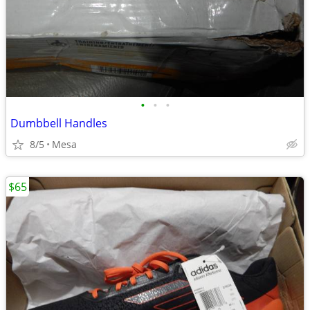
•
•
•
Dumbbell Handles
8/5
Mesa
$65