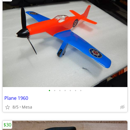
•
•
•
•
•
•
•
Plane 1960
8/5
Mesa
$30