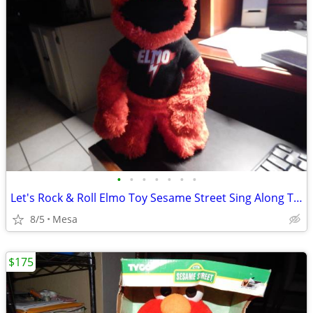
•
•
•
•
•
•
•
Let's Rock & Roll Elmo Toy Sesame Street Sing Along Talking
8/5
Mesa
$175