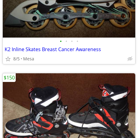
•
•
•
•
K2 Inline Skates Breast Cancer Awareness
8/5
Mesa
$150