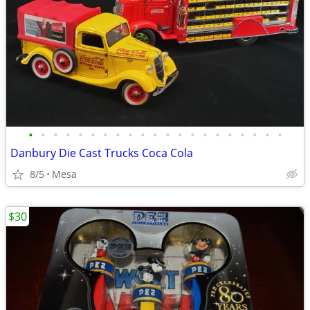
•
•
•
•
•
•
•
•
•
•
•
•
•
•
•
•
•
•
•
•
•
Danbury Die Cast Trucks Coca Cola
8/5
Mesa
$30