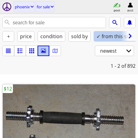
phoenix
for sale
post
acct
+
price
condition
sold by
✓ from this seller
newest
1 - 2
of 892
$12