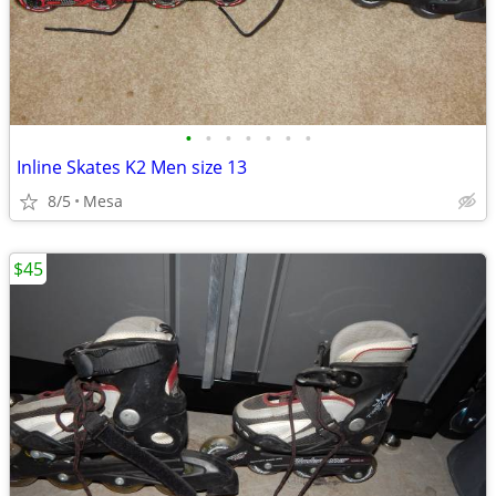
•
•
•
•
•
•
•
Inline Skates K2 Men size 13
8/5
Mesa
$45