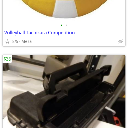
•
•
Volleyball Tachikara Competition
8/5
Mesa
$35