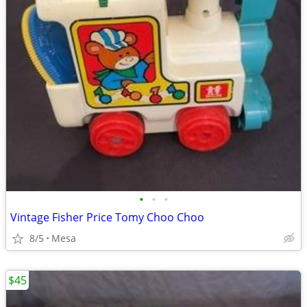
•
•
•
Vintage Fisher Price Tomy Choo Choo
8/5
Mesa
$45