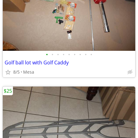
•
•
•
•
•
•
•
•
•
Golf ball lot with Golf Caddy
8/5
Mesa
$25