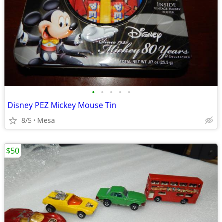
•
•
•
•
•
Disney PEZ Mickey Mouse Tin
8/5
Mesa
$50