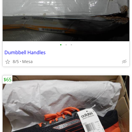
•
•
•
Dumbbell Handles
8/5
Mesa
$65