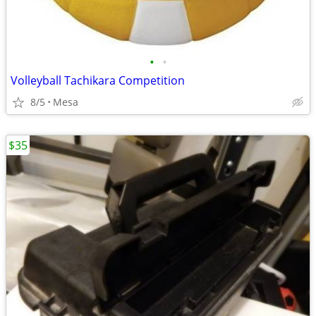
•
•
Volleyball Tachikara Competition
8/5
Mesa
$35