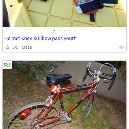
•
•
•
•
•
Helmet Knee & Elbow pads youth
8/5
Mesa
$85