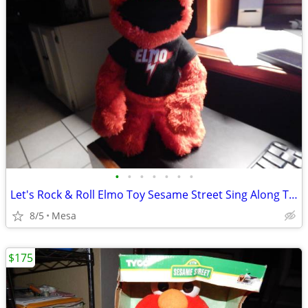
•
•
•
•
•
•
•
Let's Rock & Roll Elmo Toy Sesame Street Sing Along Talking
8/5
Mesa
$175