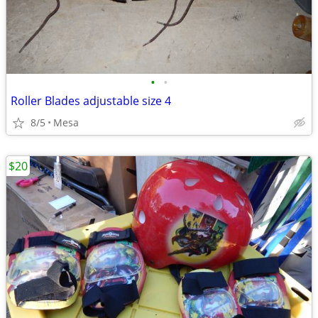
•
•
Roller Blades adjustable size 4
8/5
Mesa
$20