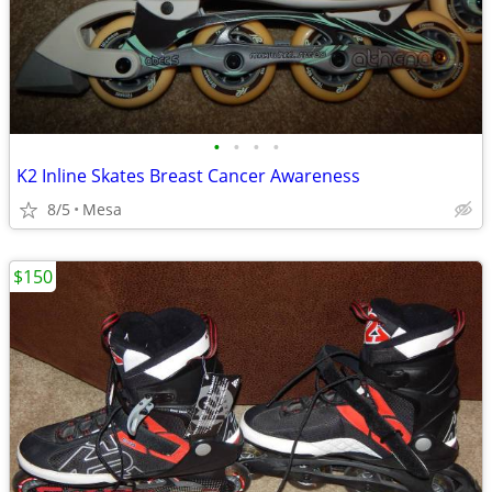
•
•
•
•
K2 Inline Skates Breast Cancer Awareness
8/5
Mesa
$150