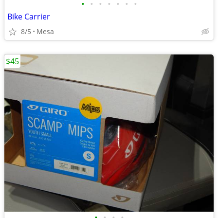
•
•
•
•
•
•
•
Bike Carrier
8/5
Mesa
$45
•
•
•
•