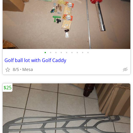
•
•
•
•
•
•
•
•
•
Golf ball lot with Golf Caddy
8/5
Mesa
$25