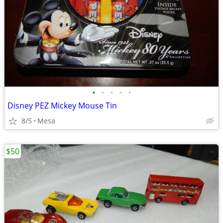
•
•
•
•
•
Disney PEZ Mickey Mouse Tin
8/5
Mesa
$50