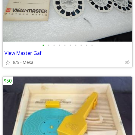
•
•
•
•
•
•
•
•
•
•
View Master Gaf
8/5
Mesa
$50