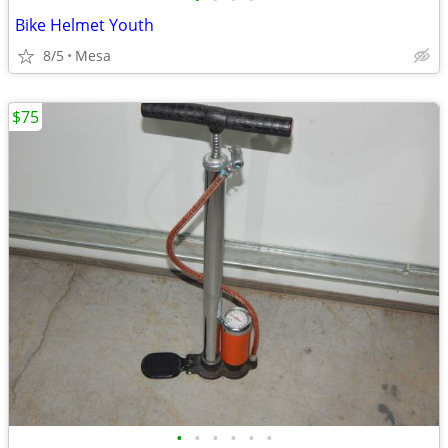
Bike Helmet Youth
8/5
Mesa
$75
•
•
•
•
•
•