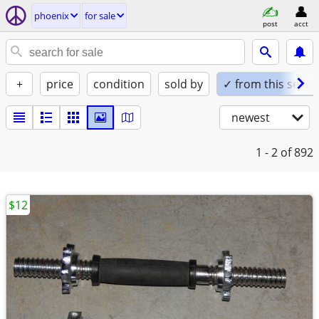
phoenix
for sale
post
acct
+
price
condition
sold by
✓ from this seller
newest
1 - 2
of 892
$12