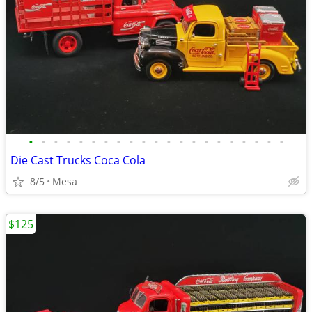
•
•
•
•
•
•
•
•
•
•
•
•
•
•
•
•
•
•
•
•
•
Die Cast Trucks Coca Cola
8/5
Mesa
$125