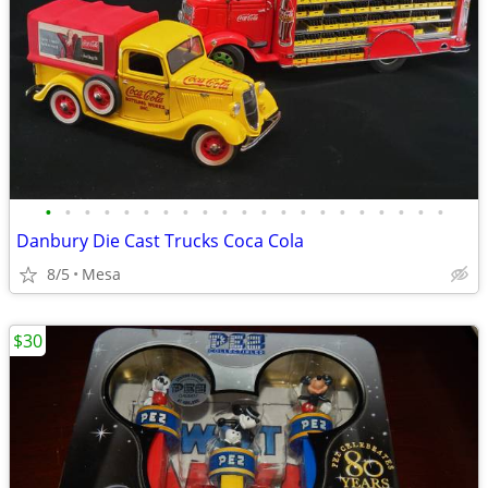
•
•
•
•
•
•
•
•
•
•
•
•
•
•
•
•
•
•
•
•
•
Danbury Die Cast Trucks Coca Cola
8/5
Mesa
$30