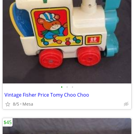
•
•
•
Vintage Fisher Price Tomy Choo Choo
8/5
Mesa
$45