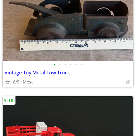
•
•
•
•
•
•
Vintage Toy Metal Tow Truck
8/5
Mesa
$100