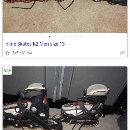
•
•
•
•
•
•
•
Inline Skates K2 Men size 13
8/5
Mesa
$45