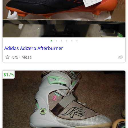
•
•
•
•
•
•
Adidas Adizero Afterburner
8/5
Mesa
$175