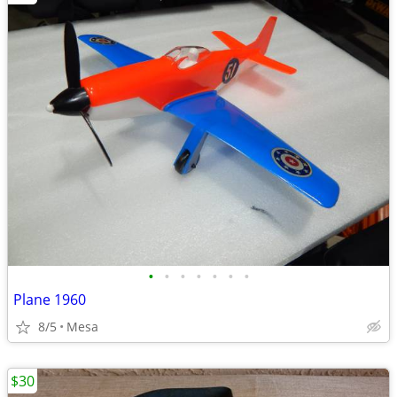
•
•
•
•
•
•
•
Plane 1960
8/5
Mesa
$30