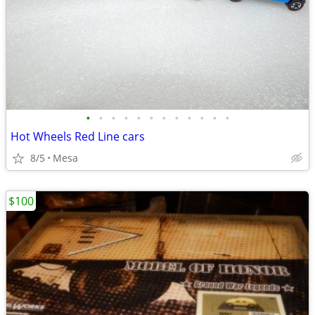
•
•
•
•
•
•
•
•
•
•
•
•
Hot Wheels Red Line cars
8/5
Mesa
$100