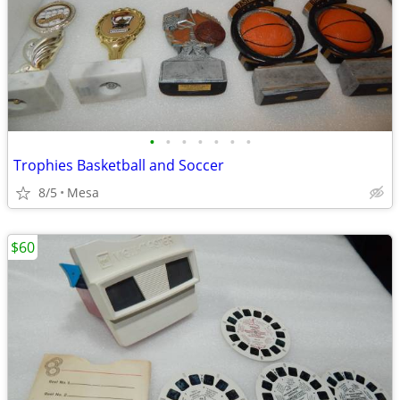
•
•
•
•
•
•
•
Trophies Basketball and Soccer
8/5
Mesa
$60