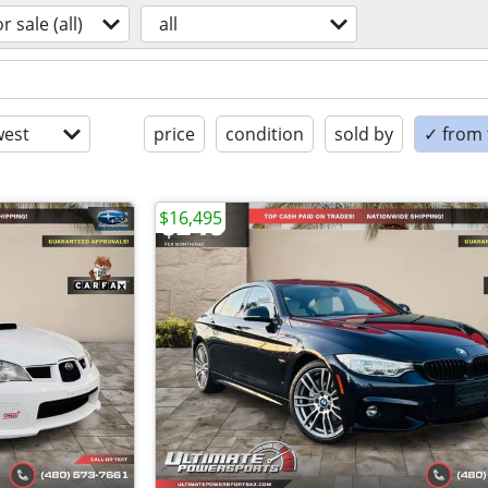
or sale (all)
all
est
price
condition
sold by
✓ from t
$16,495