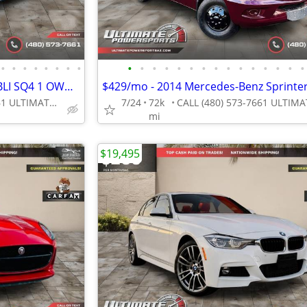
•
•
•
•
•
•
•
•
•
•
•
•
•
•
•
•
•
•
•
•
•
•
•
$211/mo - 2014 MASERATI GHIBLI SQ4 1 OWNER FULLY LOADED! WE FINANCE AL
CALL (480) 573-7661 ULTIMATE POWERSPORTS
7/24
72k
mi
$19,495