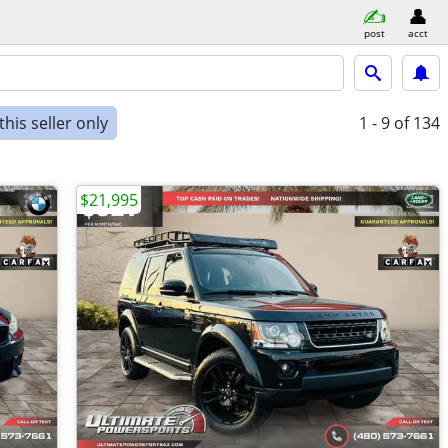
post
acct
his seller only
1 - 9
of 134
$21,995