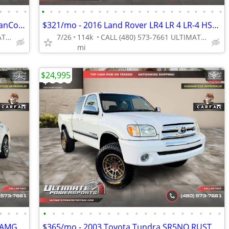
•
•
•
•
•
•
•
•
•
•
•
•
•
•
•
•
•
•
•
•
•
•
•
•
•
•
•
$248/mo - 2017 BMW 430i 430 i 430-i GranCoupe M Sport WE FINANCE ALL C
$321/mo - 2016 Land Rover LR4 LR 4 LR-4 HSE WE FINANCE ALL CREDIT! DRI
CALL (480) 573-7661 ULTIMATE POWERSPORTS
7/26
114k
CALL (480) 573-7661 ULTIMATE POWERSPORTS
mi
$24,995
•
•
•
•
•
•
•
•
•
•
•
•
•
•
•
•
•
•
•
•
•
•
•
•
$197/mo - 2015 Mercedes-Benz C 300 ~ AMG Pkg WE FINANCE ALL CREDIT! DR
$365/mo - 2003 Toyota Tundra SR5NO RUST