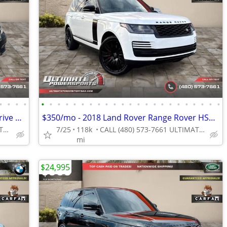
•
•
•
•
•
•
•
•
•
•
•
•
•
•
•
•
•
•
•
•
•
•
•
•
•
•
•
$307/mo - 2016 BMW 750i 750 i 750-i xDrive ~V8 W/ Carmel Brown Interio
$350/mo - 2018 Land Rover Range Rover HSE WE FINANCE ALL CREDIT! DRIVE
CALL (480) 573-7661 ULTIMATE POWERSPORTS
7/25
118k
CALL (480) 573-7661 ULTIMATE POWERSPORTS
mi
$24,995