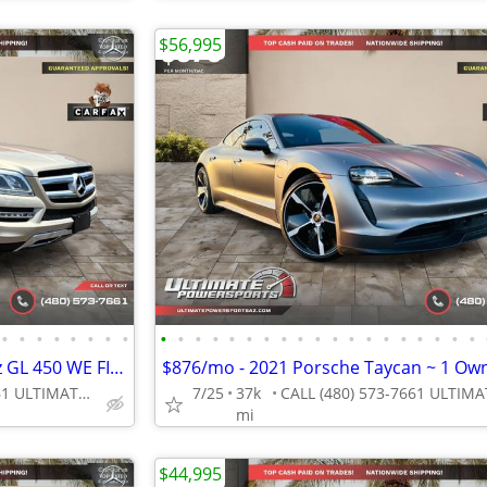
$56,995
•
•
•
•
•
•
•
•
•
•
•
•
•
•
•
•
•
•
•
•
•
•
•
•
•
•
•
$204/mo - 2013 Mercedes-Benz GL 450 WE FINANCE ALL CREDIT! DRIVE TODA
CALL (480) 573-7661 ULTIMATE POWERSPORTS
7/25
37k
mi
$44,995