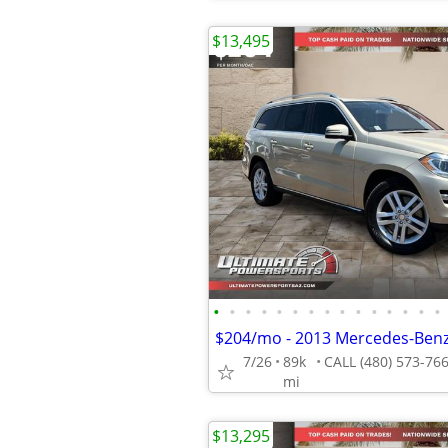
$13,495
•
•
•
•
•
•
•
•
•
•
•
•
•
•
•
7/26
89k
mi
$13,295