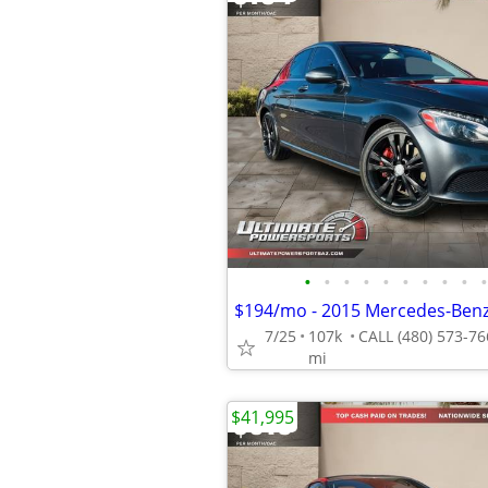
•
•
•
•
•
•
•
•
•
•
7/25
107k
mi
$41,995