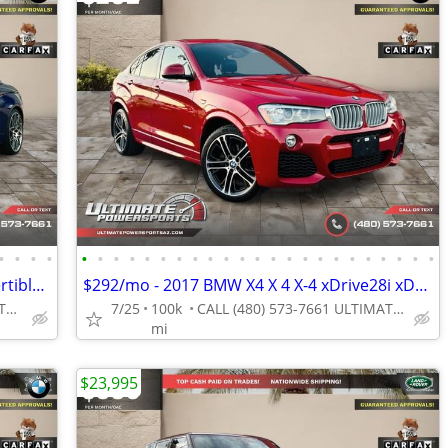
•
•
•
•
•
•
•
•
•
•
•
•
•
•
•
•
•
•
•
•
•
•
•
•
•
•
•
$657/mo - 2020 BMW M4 M 4 M-4 Convertible Competition WE FINANCE ALL C
$292/mo - 2017 BMW X4 X 4 X-4 xDrive28i xDrive 28 i xDrive-28-i M Spor
CALL (480) 573-7661 ULTIMATE POWERSPORTS
7/25
100k
CALL (480) 573-7661 ULTIMATE POWERSPORTS
mi
$23,995