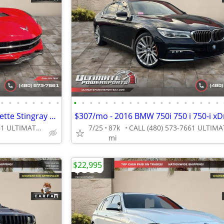
•
•
•
•
•
•
•
•
•
•
•
•
•
•
•
•
•
•
•
•
•
•
•
•
•
•
•
$613/mo - 2014 Chevrolet Corvette Stingray Z51 3LT WE FINANCE ALL CRED
CALL (480) 573-7661 ULTIMATE POWERSPORTS
7/25
87k
mi
$22,995