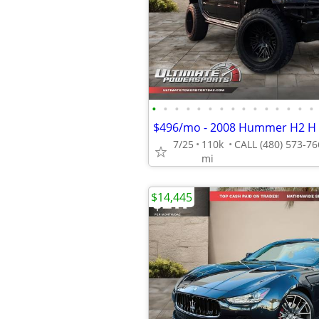
•
•
•
•
•
•
•
•
•
•
•
•
•
•
•
7/25
110k
mi
$14,445