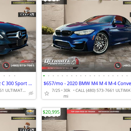
•
•
•
•
•
•
•
•
•
•
•
•
•
•
•
•
•
•
•
•
•
•
$194/mo - 2015 Mercedes-Benz C 300 Sport WE FINANCE ALL CREDIT! DRIVE
CALL (480) 573-7661 ULTIMATE POWERSPORTS
7/25
30k
mi
$20,995