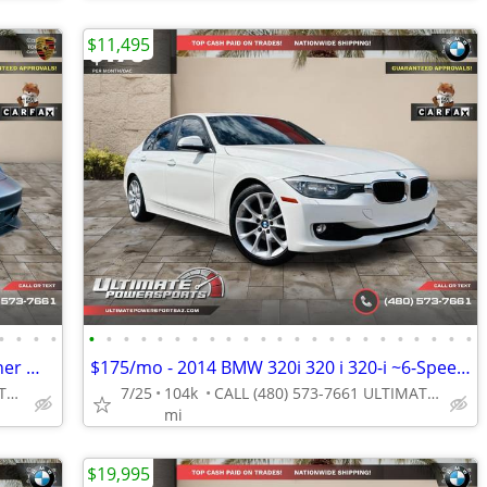
$11,495
•
•
•
•
•
•
•
•
•
•
•
•
•
•
•
•
•
•
•
•
•
•
•
•
•
•
•
$876/mo - 2021 Porsche Taycan ~ 1 Owner WE FINANCE ALL CREDIT! DRIVE T
$175/mo - 2014 BMW 320i 320 i 320-i ~6-Speed Manual WE FINANCE ALL CRE
CALL (480) 573-7661 ULTIMATE POWERSPORTS
7/25
104k
CALL (480) 573-7661 ULTIMATE POWERSPORTS
mi
$19,995