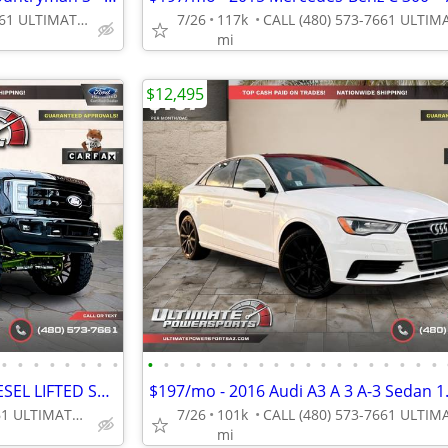
CALL (480) 573-7661 ULTIMATE POWERSPORTS
7/26
117k
mi
$12,495
•
•
•
•
•
•
•
•
•
•
•
•
•
•
•
•
•
•
•
•
•
•
•
•
•
•
•
2017 FORD F250 F-250 F 250 DIESEL LIFTED SEMA SHOW TRUCK WOW!
CALL (480) 573-7661 ULTIMATE POWERSPORTS
7/26
101k
mi