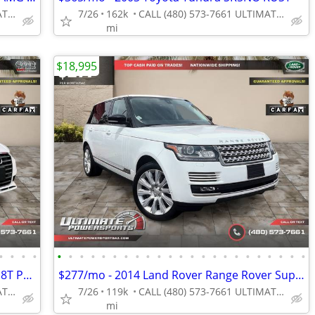
CALL (480) 573-7661 ULTIMATE POWERSPORTS
7/26
162k
CALL (480) 573-7661 ULTIMATE POWERSPORTS
mi
$18,995
•
•
•
•
•
•
•
•
•
•
•
•
•
•
•
•
•
•
•
•
•
•
•
•
•
•
•
$197/mo - 2016 Audi A3 A 3 A-3 Sedan 1.8T Premium WE FINANCE ALL CREDI
$277/mo - 2014 Land Rover Range Rover Supercharged LWB WE FINANCE ALL
CALL (480) 573-7661 ULTIMATE POWERSPORTS
7/26
119k
CALL (480) 573-7661 ULTIMATE POWERSPORTS
mi