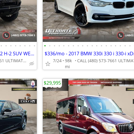
•
•
•
•
•
•
•
•
•
•
•
•
•
•
•
•
•
•
•
•
•
•
•
•
•
•
•
$496/mo - 2008 Hummer H2 H 2 H-2 SUV WE FINANCE ALL CREDIT! DRIVE TODA
CALL (480) 573-7661 ULTIMATE POWERSPORTS
7/24
98k
mi
$29,995