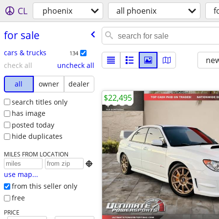
CL
phoenix
all phoenix
f
for sale
cars & trucks
134
new
check all
uncheck all
all
owner
dealer
$22,495
search titles only
has image
posted today
hide duplicates
MILES FROM LOCATION

use map...
from this seller only
free
PRICE