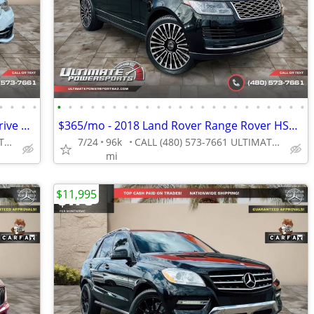
•
•
•
•
•
•
•
•
•
•
•
•
•
•
•
•
•
•
•
•
•
•
•
•
•
•
•
$336/mo - 2017 BMW 330i 330 i 330-i xDrive SPORTWAGON WE FINANCE ALL C
$365/mo - 2018 Land Rover Range Rover HSE WE FINANCE ALL CREDIT! DRIVE
CALL (480) 573-7661 ULTIMATE POWERSPORTS
7/24
96k
CALL (480) 573-7661 ULTIMATE POWERSPORTS
mi
$11,995