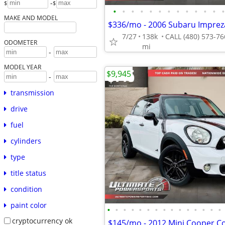
-
$
$
•
•
•
•
•
•
•
•
•
•
•
•
•
MAKE AND MODEL
7/27
138k
ODOMETER
mi
-
MODEL YEAR
$9,945
-
transmission
drive
fuel
cylinders
type
title status
condition
paint color
•
•
•
•
•
•
•
•
•
•
•
•
•
•
•
cryptocurrency ok