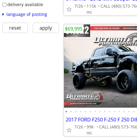
delivery available
7/26
115k
mi
language of posting
reset
apply
$69,995
•
•
•
•
•
•
•
•
•
•
•
•
•
•
•
7/26
99k
mi