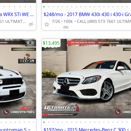
•
•
•
•
•
•
•
•
•
•
•
•
•
•
•
•
•
•
•
•
•
•
•
•
•
$336/mo - 2006 Subaru Impreza WRX STi WE FINANCE ALL CREDIT! DRIVE TOD
CALL (480) 573-7661 ULTIMATE POWERSPORTS
7/26
100k
mi
$13,495
•
•
•
•
•
•
•
•
•
•
•
•
•
•
•
•
•
•
•
•
•
•
•
•
•
•
•
$145/mo - 2012 Mini Cooper Countryman S ~ 1 Owner WE FINANCE ALL CREDI