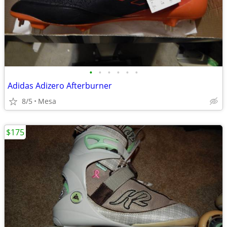
•
•
•
•
•
•
Adidas Adizero Afterburner
8/5
Mesa
$175