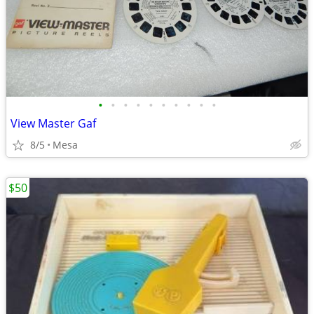
•
•
•
•
•
•
•
•
•
•
View Master Gaf
8/5
Mesa
$50