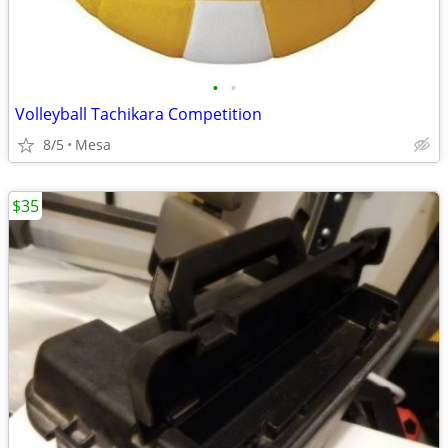
•
•
Volleyball Tachikara Competition
8/5
Mesa
$35