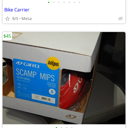
•
•
•
•
•
•
•
Bike Carrier
8/5
Mesa
$45
•
•
•
•