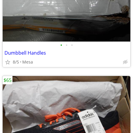
•
•
•
Dumbbell Handles
8/5
Mesa
$65