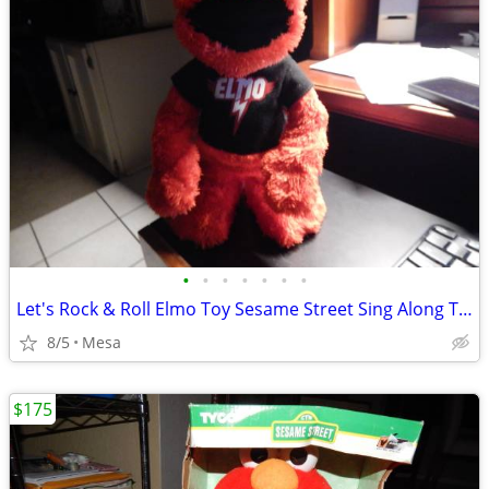
•
•
•
•
•
•
•
Let's Rock & Roll Elmo Toy Sesame Street Sing Along Talking
8/5
Mesa
$175