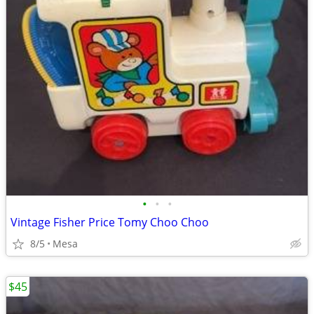
•
•
•
Vintage Fisher Price Tomy Choo Choo
8/5
Mesa
$45