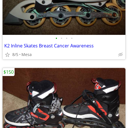
•
•
•
•
K2 Inline Skates Breast Cancer Awareness
8/5
Mesa
$150