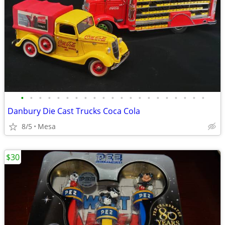
•
•
•
•
•
•
•
•
•
•
•
•
•
•
•
•
•
•
•
•
•
Danbury Die Cast Trucks Coca Cola
8/5
Mesa
$30