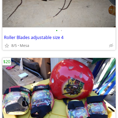
•
•
Roller Blades adjustable size 4
8/5
Mesa
$20