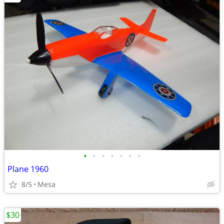
•
•
•
•
•
•
•
Plane 1960
8/5
Mesa
$30