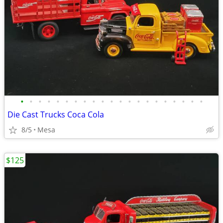
•
•
•
•
•
•
•
•
•
•
•
•
•
•
•
•
•
•
•
•
•
Die Cast Trucks Coca Cola
8/5
Mesa
$125