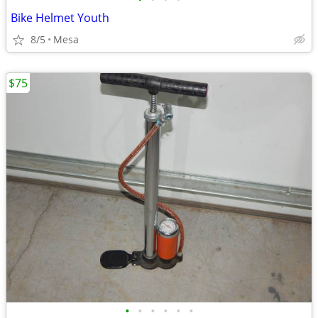
Bike Helmet Youth
8/5
Mesa
$75
•
•
•
•
•
•