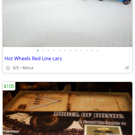
•
•
•
•
•
•
•
•
•
•
•
•
Hot Wheels Red Line cars
8/5
Mesa
$100