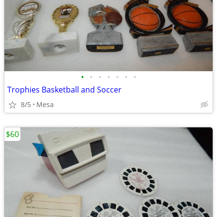
•
•
•
•
•
•
•
Trophies Basketball and Soccer
8/5
Mesa
$60