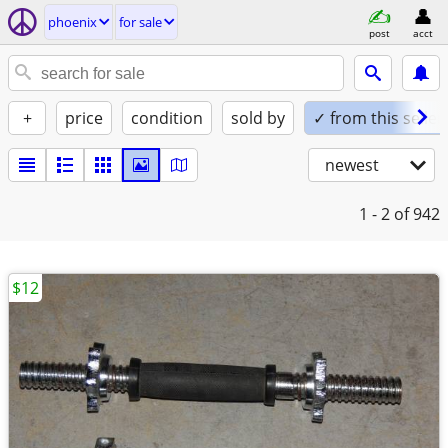
phoenix
for sale
post
acct
+
price
condition
sold by
✓ from this seller
newest
1 - 2
of 942
$12