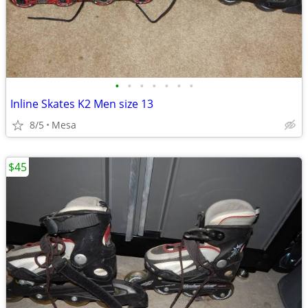
•
•
•
•
•
•
•
Inline Skates K2 Men size 13
8/5
Mesa
$45