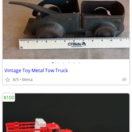
•
•
•
•
•
•
Vintage Toy Metal Tow Truck
8/5
Mesa
$100