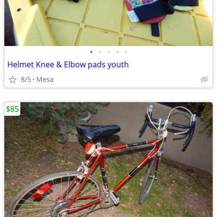
•
•
•
•
•
Helmet Knee & Elbow pads youth
8/5
Mesa
$85