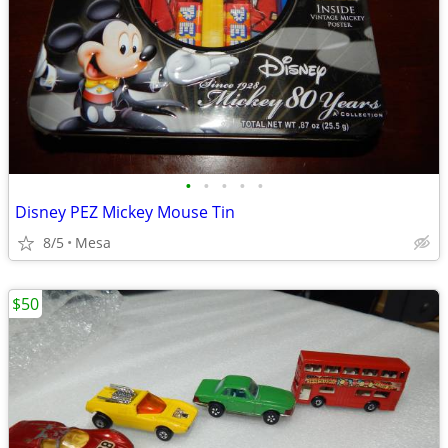
•
•
•
•
•
Disney PEZ Mickey Mouse Tin
8/5
Mesa
$50