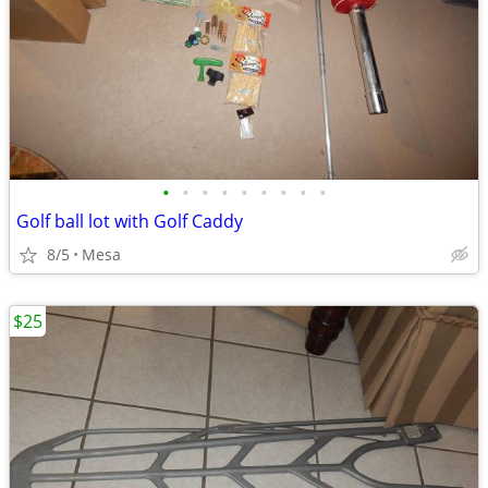
•
•
•
•
•
•
•
•
•
Golf ball lot with Golf Caddy
8/5
Mesa
$25